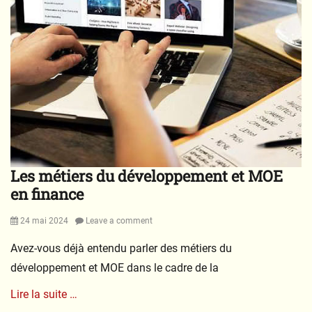
s
&
D
i
v
o
r
c
e
s
Les métiers du développement et MOE
en finance
Posted
24 mai 2024
Leave a comment
on
Avez-vous déjà entendu parler des métiers du
développement et MOE dans le cadre de la
Lire la suite …