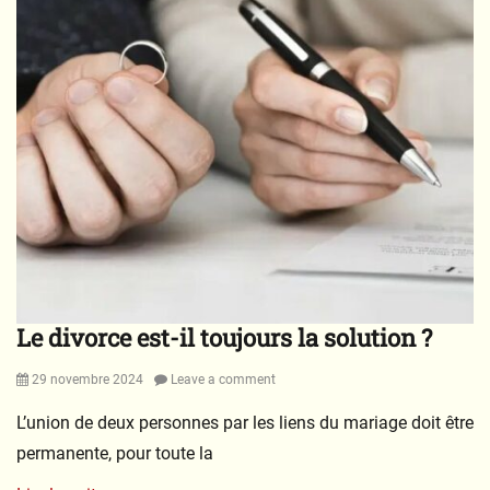
i
l
s
Le divorce est-il toujours la solution ?
Posted
29 novembre 2024
Leave a comment
on
L’union de deux personnes par les liens du mariage doit être
permanente, pour toute la