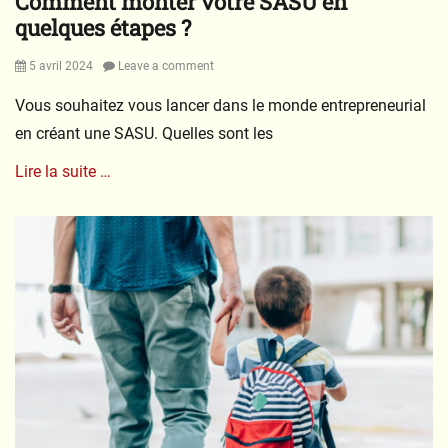
Comment monter votre SASU en
é
quelques étapes ?
Posted
5 avril 2024
Leave a comment
on
Vous souhaitez vous lancer dans le monde entrepreneurial
en créant une SASU. Quelles sont les
Lire la suite …
Categories
J
u
r
i
d
i
c
i
t
é