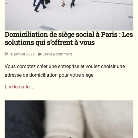
Domiciliation de siège social à Paris : Les
solutions qui s’offrent à vous
Posted
10 janvier 2025
Leave a comment
on
Vous comptez créer une entreprise et voulez choisir une
adresse de domiciliation pour votre siège
Lire la suite …
Categories
C
o
n
s
e