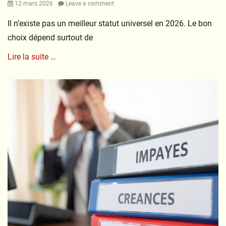
Posted
12 mars 2026
Leave a comment
on
Il n’existe pas un meilleur statut universel en 2026. Le bon
choix dépend surtout de
Lire la suite …
Categories
C
o
n
s
e
i
l
s