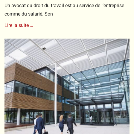
Un avocat du droit du travail est au service de l’entreprise
comme du salarié. Son
Lire la suite …
Categories
J
u
r
i
d
i
c
i
t
é