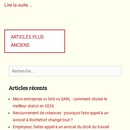
r
Lire la suite …
c
e
Categories
s
Navigation
M
des
a
ARTICLES PLUS
r
articles
ANCIENS
i
a
g
e
Search
s
&
for:
D
Articles récents
i
v
Micro-entreprise vs SAS vs SARL : comment choisir le
o
meilleur statut en 2026
r
c
Recouvrement de créances : pourquoi faire appel à un
e
avocat à Rochefort change tout ?
s
Employeur, faites appel à un avocat du droit du travail