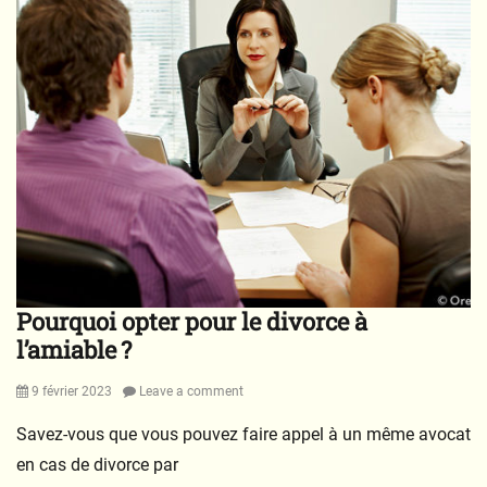
o
n
s
e
i
l
s
,
M
a
r
i
a
Pourquoi opter pour le divorce à
g
e
l’amiable ?
s
&
Posted
9 février 2023
Leave a comment
D
on
i
Savez-vous que vous pouvez faire appel à un même avocat
v
en cas de divorce par
o