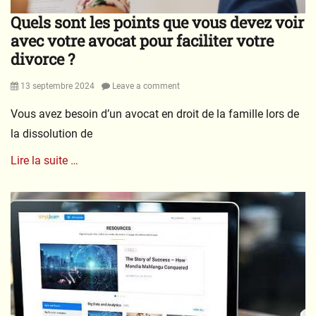
Quels sont les points que vous devez voir
avec votre avocat pour faciliter votre
divorce ?
Posted
13 septembre 2024
Leave a comment
on
Vous avez besoin d’un avocat en droit de la famille lors de
la dissolution de
Lire la suite …
Categories
M
a
r
i
a
g
e