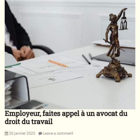
r
i
d
i
c
i
t
é
Employeur, faites appel à un avocat du
droit du travail
Posted
20 janvier 2025
Leave a comment
on