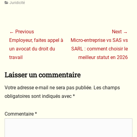
Categories
Juridicité
Navigation
de
← Previous
Next →
l’article
Previous
Next
Employeur, faites appel à
Micro-entreprise vs SAS vs
post:
post:
un avocat du droit du
SARL : comment choisir le
travail
meilleur statut en 2026
Laisser un commentaire
Votre adresse e-mail ne sera pas publiée.
Les champs
obligatoires sont indiqués avec
*
Commentaire
*