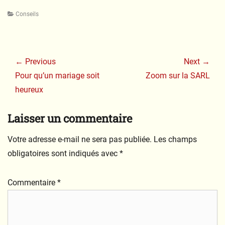
Categories
Conseils
Navigation
de
← Previous
Next →
l’article
Previous
Next
Pour qu’un mariage soit
Zoom sur la SARL
post:
post:
heureux
Laisser un commentaire
Votre adresse e-mail ne sera pas publiée.
Les champs
obligatoires sont indiqués avec
*
Commentaire
*