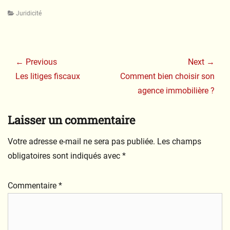
Categories
Juridicité
Navigation
de
← Previous
Next →
l’article
Previous
Next
Les litiges fiscaux
Comment bien choisir son
post:
post:
agence immobilière ?
Laisser un commentaire
Votre adresse e-mail ne sera pas publiée.
Les champs
obligatoires sont indiqués avec
*
Commentaire
*