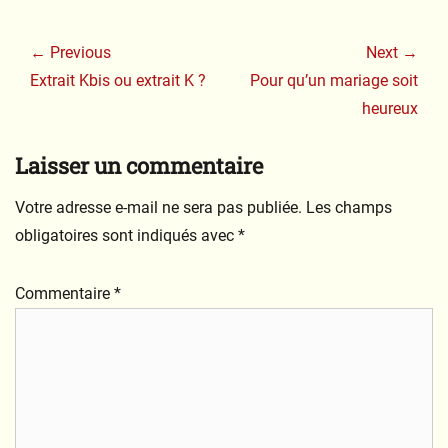
Navigation
de
← Previous
Next →
l’article
Previous
Next
Extrait Kbis ou extrait K ?
Pour qu’un mariage soit
post:
post:
heureux
Laisser un commentaire
Votre adresse e-mail ne sera pas publiée.
Les champs
obligatoires sont indiqués avec
*
Commentaire
*